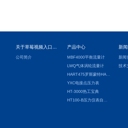
关于草莓视频入口免费下载
产品中心
新闻
公司简介
MBF4000平衡流量计
新闻
LWQ气体涡轮流量计
技术
HART475罗斯蒙特HART475手操器
YXC电接点压力表
HT-3000热工宝典
HT100-B压力仪表自动校验系统