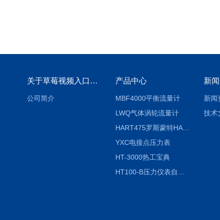
关于草莓视频入口免费下载
产品中心
新闻
公司简介
MBF4000平衡流量计
新闻
LWQ气体涡轮流量计
技术
HART475罗斯蒙特HART475手操器
YXC电接点压力表
HT-3000热工宝典
HT100-B压力仪表自动校验系统