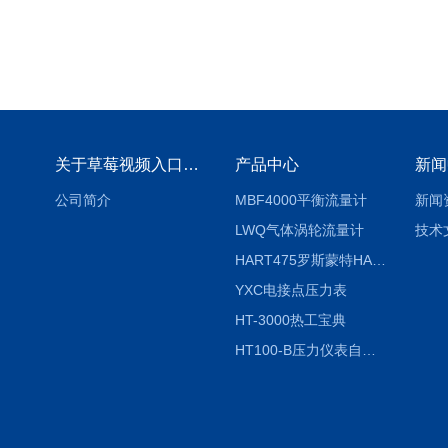
关于草莓视频入口免费下载
产品中心
新闻
公司简介
MBF4000平衡流量计
新闻
LWQ气体涡轮流量计
技术
HART475罗斯蒙特HART475手操器
YXC电接点压力表
HT-3000热工宝典
HT100-B压力仪表自动校验系统